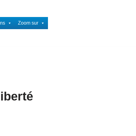
ons
Zoom sur
iberté