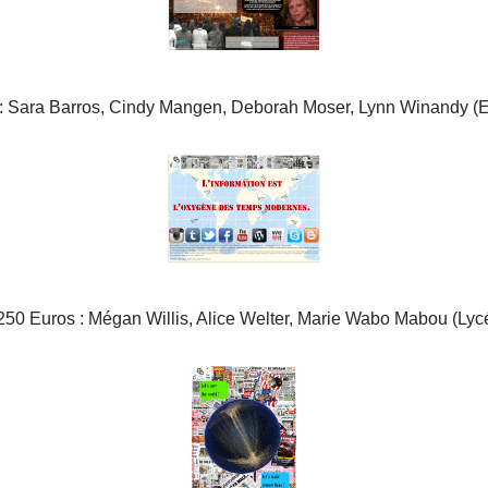
 : Sara Barros, Cindy Mangen, Deborah Moser, Lynn Winandy (E
 250 Euros : Mégan Willis, Alice Welter, Marie Wabo Mabou (Ly