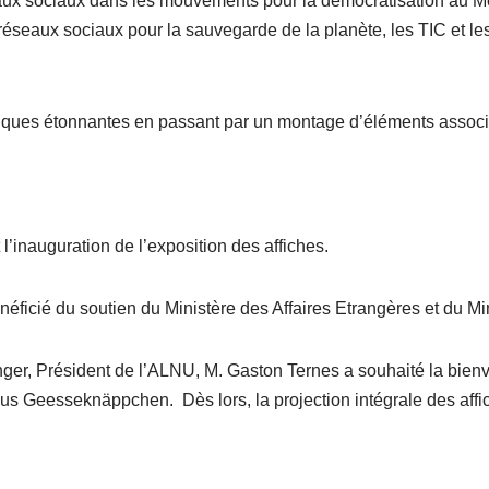
eaux sociaux dans les mouvements pour la démocratisation au Moy
eaux sociaux pour la sauvegarde de la planète, les TIC et les f
istiques étonnantes en passant par un montage d’éléments associ
 l’inauguration de l’exposition des affiches.
éficié du soutien du Ministère des Affaires Etrangères et du Mi
nger, Président de l’ALNU, M. Gaston Ternes a souhaité la bien
s Geesseknäppchen. Dès lors, la projection intégrale des affic