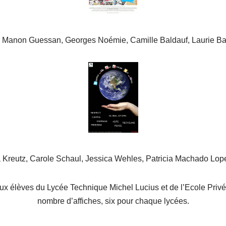
 : Manon Guessan, Georges Noémie, Camille Baldauf, Laurie B
a Kreutz, Carole Schaul, Jessica Wehles, Patricia Machado Lop
ux élèves du Lycée Technique Michel Lucius et de l’Ecole Priv
nombre d’affiches, six pour chaque lycées.